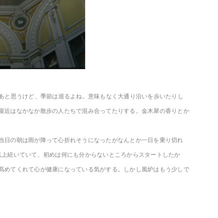
なあと思うけど、季節は巡るよね。意味もなく大通り沿いを歩いたりし
最近はなかなか散歩の人たちで混み合ってたりする。金木犀の香りとか
当日の朝は雨が降って心折れそうになったがなんとか一日を乗り切れ
以上続いていて、初めは何にも分からないところからスタートしたか
高めてくれて心が健康になっている気がする。しかし風炉はもう少しで