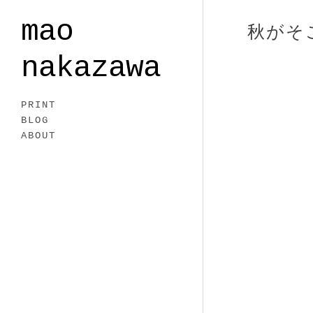
mao
秋がそ
nakazawa
PRINT
BLOG
ABOUT