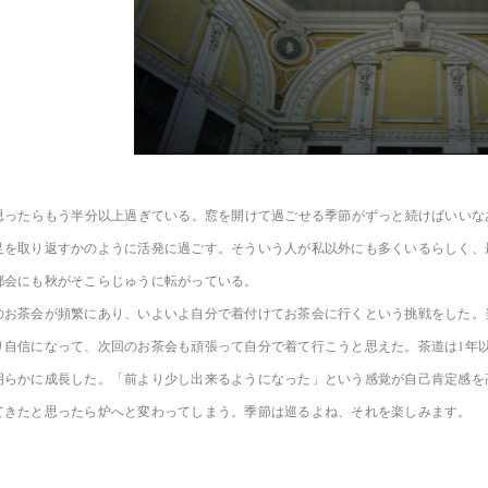
と思ったらもう半分以上過ぎている。窓を開けて過ごせる季節がずっと続けばいい
足を取り返すかのように活発に過ごす。そういう人が私以外にも多くいるらしく、
都会にも秋がそこらじゅうに転がっている。
のお茶会が頻繁にあり、いよいよ自分で着付けてお茶会に行くという挑戦をした。
り自信になって、次回のお茶会も頑張って自分で着て行こうと思えた。茶道は1年
明らかに成長した。「前より少し出来るようになった」という感覚が自己肯定感を
てきたと思ったら炉へと変わってしまう。季節は巡るよね、それを楽しみます。