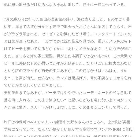
他に思い出せるだけいろんな人を思い出して、勝手に一緒に弔っている。
7月の終わりに行った葉山の美術館の帰り、海に寄り道した。ものすごく暑
い中、海までの道が分からず途中で出会ったおじさんに案内してもらう。汗
がダラダラ噴き出る。ゼエゼエと砂浜にたどり着く。コンクリートで歩くの
とは訳が違うなあと、一歩ずつ砂に沈む足元を見つめ、重いカメラをぶら下
げてビーチを歩いているとかすかに「あれカメラかなあ？」という声が聞こ
えた。さっさと海の家に避難。胃がまだ本調子ではないものの、この天気で
ビール以外飲むものが思いつかずがぶ飲みした。ひとりごとは極力言わない
という謎のプライドが自分の中にあるが、この時ばかりは「ぷはぁ、うめ
え〜」と声が出た。仕方ない。ランチは唐揚げ丼。胃の不調をすっかり忘れ
ていたが美味しくいただきました。
美術館向きではあるが、ビーチではやや浮いたコーディネートの私は意地で
足を海に入れる。このまま泳ぎたい〜と思いながらも急に勢いよく向かって
きた波に驚き、スカートがびしょびしょに。そのままシュンとして帰った。
昨日は神保町PARAでマリンバ練習中の野木さんのところへ。上の階が美術
学校になっていて、なんだか懐かしい気がする空間でマリンバをBGMに普段
読まないジャンルの本を読んだ。ぐびぐびと読めた。神保町は以前勤めてい