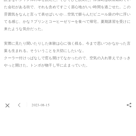
た会社がある街で、それも含めてすごく居心地がいい時間を過ごせた。この
雰囲気をなんと言って表せばいいか…空気で膨らんだビニール袋の中に浮い
てる感じ、かな？プリンとコーヒーゼリーを食べて帰宅。夏期講習を受けに
来たような気分だった。
実際に見たり聞いたりした体験は心に強く残る。今まで思いつかなかった言
葉も生まれる。そういうことを大切にしたいな。
クーラー付けっぱなしで窓も開けてなかったので、空気の入れ替えでさっき
やっと開けた。トンボが物干し竿に止まっていた。
2023-08-15