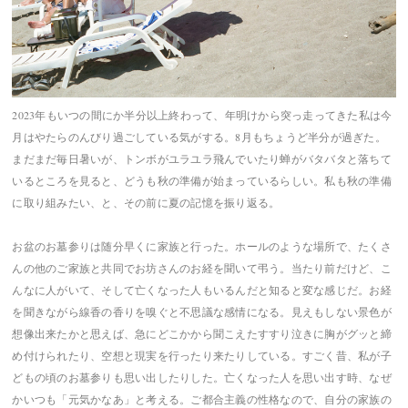
2023年もいつの間にか半分以上終わって、年明けから突っ走ってきた私は今
月はやたらのんびり過ごしている気がする。8月もちょうど半分が過ぎた。
まだまだ毎日暑いが、トンボがユラユラ飛んでいたり蝉がバタバタと落ちて
いるところを見ると、どうも秋の準備が始まっているらしい。私も秋の準備
に取り組みたい、と、その前に夏の記憶を振り返る。
お盆のお墓参りは随分早くに家族と行った。ホールのような場所で、たくさ
んの他のご家族と共同でお坊さんのお経を聞いて弔う。当たり前だけど、こ
んなに人がいて、そして亡くなった人もいるんだと知ると変な感じだ。お経
を聞きながら線香の香りを嗅ぐと不思議な感情になる。見えもしない景色が
想像出来たかと思えば、急にどこかから聞こえたすすり泣きに胸がグッと締
め付けられたり、空想と現実を行ったり来たりしている。すごく昔、私が子
どもの頃のお墓参りも思い出したりした。亡くなった人を思い出す時、なぜ
かいつも「元気かなあ」と考える。ご都合主義の性格なので、自分の家族の