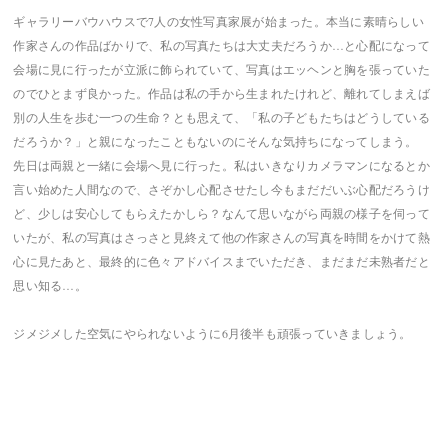
ギャラリーバウハウスで7人の女性写真家展が始まった。本当に素晴らしい
作家さんの作品ばかりで、私の写真たちは大丈夫だろうか…と心配になって
会場に見に行ったが立派に飾られていて、写真はエッヘンと胸を張っていた
のでひとまず良かった。作品は私の手から生まれたけれど、離れてしまえば
別の人生を歩む一つの生命？とも思えて、「私の子どもたちはどうしている
だろうか？」と親になったこともないのにそんな気持ちになってしまう。
先日は両親と一緒に会場へ見に行った。私はいきなりカメラマンになるとか
言い始めた人間なので、さぞかし心配させたし今もまだだいぶ心配だろうけ
ど、少しは安心してもらえたかしら？なんて思いながら両親の様子を伺って
いたが、私の写真はさっさと見終えて他の作家さんの写真を時間をかけて熱
心に見たあと、最終的に色々アドバイスまでいただき、まだまだ未熟者だと
思い知る…。
ジメジメした空気にやられないように6月後半も頑張っていきましょう。