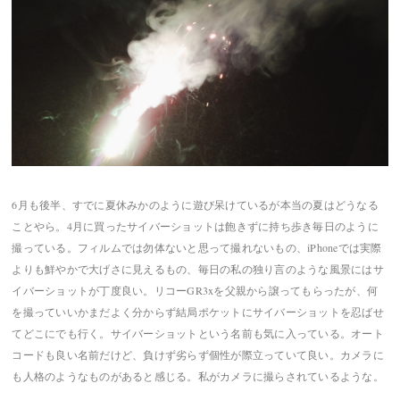
6月も後半、すでに夏休みかのように遊び呆けているが本当の夏はどうなる
ことやら。4月に買ったサイバーショットは飽きずに持ち歩き毎日のように
撮っている。フィルムでは勿体ないと思って撮れないもの、iPhoneでは実際
よりも鮮やかで大げさに見えるもの、毎日の私の独り言のような風景にはサ
イバーショットが丁度良い。リコーGR3xを父親から譲ってもらったが、何
を撮っていいかまだよく分からず結局ポケットにサイバーショットを忍ばせ
てどこにでも行く。サイバーショットという名前も気に入っている。オート
コードも良い名前だけど、負けず劣らず個性が際立っていて良い。カメラに
も人格のようなものがあると感じる。私がカメラに撮らされているような。