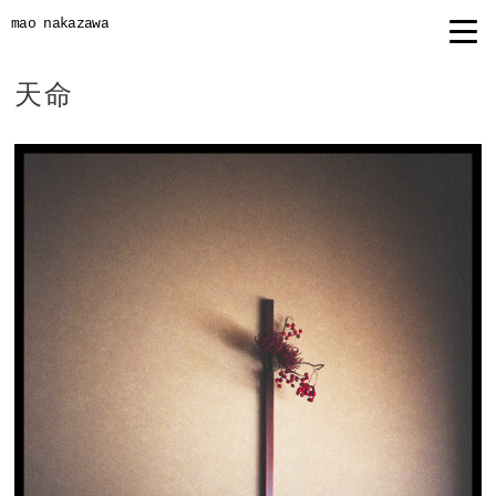
mao nakazawa
天命