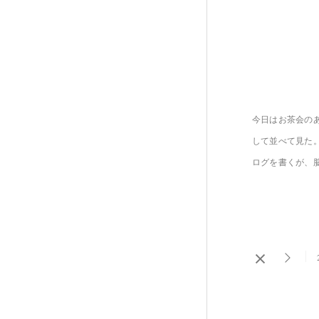
今日はお茶会の
して並べて見た
ログを書くが、