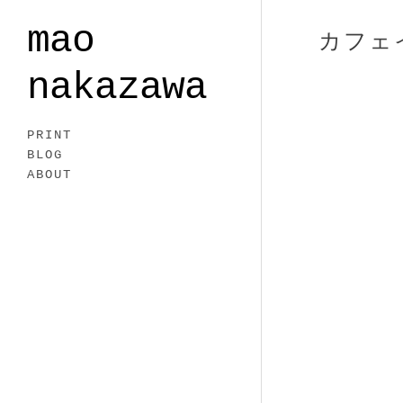
mao
カフェ
nakazawa
PRINT
BLOG
ABOUT