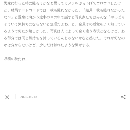
民家に行った時に撮ろうかなと思ってカメラをぶら下げてウロウロしたけ
ど、結局オートコードでは一枚も撮れなかった。「結局一枚も撮れなかった
な〜」と温泉に向かう途中の車の中で話すと写真家たちはみんな「やっぱり
そういう気持ちにならないと無理だよね」と、全員その感覚をよく知ってい
るようで何だか嬉しかった。写真は人によって全く違う表現となるけど、あ
る部分では同じ気持ちを持っているんじゃないかなと感じた。それが何なの
かは分からないけど、少しだけ触れたような気がする。
収穫の秋だね。
2022-10-18