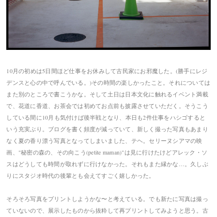
10月の初めは5日間ほど仕事をお休みして古民家にお邪魔した。(勝手にレジ
デンスと心の中で呼んでいる。)その時間の楽しかったこと。それについては
また別のところで書こうかな。そして土日は日本文化に触れるイベント満載
で、花道に香道、お茶会では初めてお点前も披露させていただく。そうこう
している間に10月も気付けば後半戦となり、本日も2件仕事をハシゴすると
いう充実ぶり。ブログを書く頻度が減っていて、新しく撮った写真もあまり
なく夏の香り漂う写真となってしまいました、テヘ。セリーヌシアマの映
画、"秘密の森の、その向こう(petite maman)"は見に行けたけどアレック・ソ
スはどうしても時間が取れずに行けなかった。それもまた縁かな…。久しぶ
りにスタジオ時代の後輩とも会えてすごく嬉しかった。
そろそろ写真をプリントしようかな〜と考えている。でも新たに写真は撮っ
ていないので、展示したものから抜粋して再プリントしてみようと思う。古